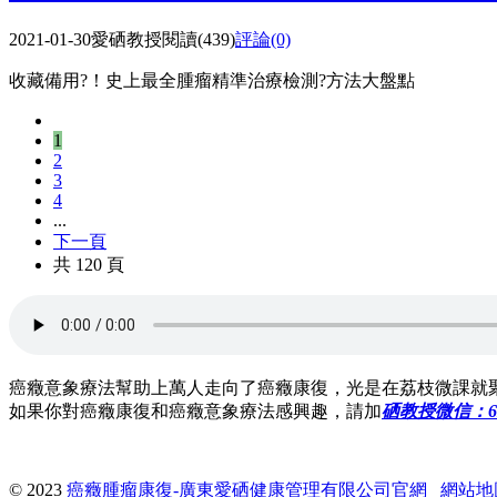
2021-01-30
愛硒教授
閱讀(439)
評論(0)
收藏備用?！史上最全腫瘤精準治療檢測?方法大盤點
1
2
3
4
...
下一頁
共 120 頁
癌癥意象療法幫助上萬人走向了癌癥康復，光是在荔枝微課就聚
如果你對癌癥康復和癌癥意象療法感興趣，請加
硒教授微信：623
© 2023
癌癥腫瘤康復-廣東愛硒健康管理有限公司官網
網站地