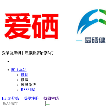
愛硒健康網丨癌癥腫瘤治療助手
關注本站
微信
微博
騰訊微博
RSS訂閱
Hi, 請登錄
我要注冊
找回密碼