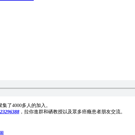
集了4000多人的加入。
296388
，拉你進群和硒教授以及眾多癌癥患者朋友交流。
圖