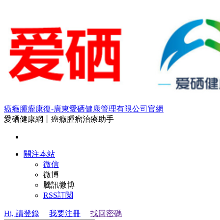
癌癥腫瘤康復-廣東愛硒健康管理有限公司官網
愛硒健康網丨癌癥腫瘤治療助手
關注本站
微信
微博
騰訊微博
RSS訂閱
Hi, 請登錄
我要注冊
找回密碼