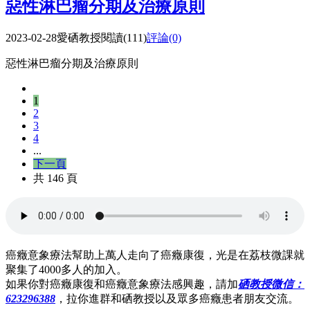
惡性淋巴瘤分期及治療原則
2023-02-28
愛硒教授
閱讀(111)
評論(0)
惡性淋巴瘤分期及治療原則
1
2
3
4
...
下一頁
共 146 頁
癌癥意象療法幫助上萬人走向了癌癥康復，光是在荔枝微課就
聚集了4000多人的加入。
如果你對癌癥康復和癌癥意象療法感興趣，請加
硒教授微信：
623296388
，拉你進群和硒教授以及眾多癌癥患者朋友交流。