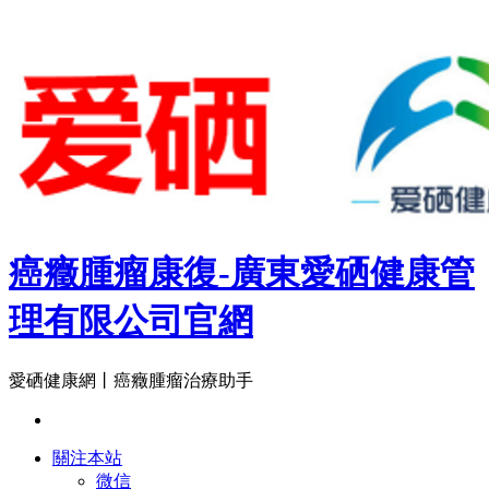
癌癥腫瘤康復-廣東愛硒健康管
理有限公司官網
愛硒健康網丨癌癥腫瘤治療助手
關注本站
微信