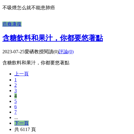
不吸煙怎么就不能患肺癌
癌癥康復
含糖飲料和果汁，你都要悠著點
2023-07-25
愛硒教授
閱讀(0)
評論(0)
含糖飲料和果汁，你都要悠著點
上一頁
1
2
3
4
5
6
7
...
下一頁
共 6117 頁