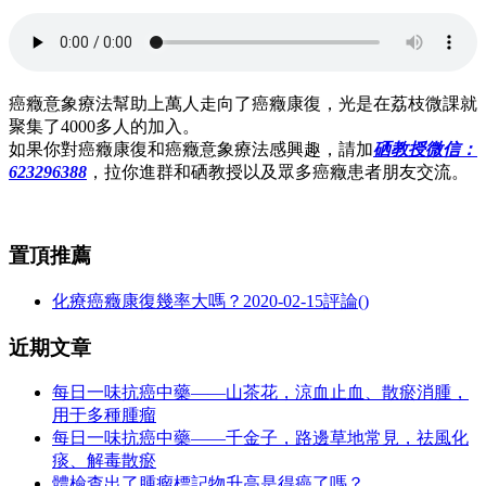
癌癥意象療法幫助上萬人走向了癌癥康復，光是在荔枝微課就
聚集了4000多人的加入。
如果你對癌癥康復和癌癥意象療法感興趣，請加
硒教授微信：
623296388
，拉你進群和硒教授以及眾多癌癥患者朋友交流。
置頂推薦
化療癌癥康復幾率大嗎？
2020-02-15
評論()
近期文章
每日一味抗癌中藥——山茶花，涼血止血、散瘀消腫，
用于多種腫瘤
每日一味抗癌中藥——千金子，路邊草地常見，祛風化
痰、解毒散瘀
體檢查出了腫瘤標記物升高是得癌了嗎？