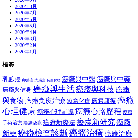
2020年8月
2020年7月
2020年6月
2020年5月
2020年4月
2020年3月
2020年2月
2020年1月
標簽
癌癥與中醫
癌癥與中藥
乳腺癌
大腸癌
卵巢癌
抗癌食物
癌癥與生活
癌癥與科技
癌癥
癌癥與健身
癌癥
與食物
癌癥免疫治療
癌癥康復
癌癥化療
心理健康
癌癥心路歷程
癌癥心理輔導
癌癥
癌癥新研究
癌癥
癌癥新療法
手術治療
癌癥放療
癌癥治療
癌癥檢查診斷
新藥
癌癥治療