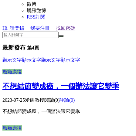
微博
騰訊微博
RSS訂閱
Hi, 請登錄
我要注冊
找回密碼
最新發布
第4頁
顯示文字
顯示文字
顯示文字
顯示文字
癌癥康復
不想結節變成癌，一個辦法讓它變乖
2023-07-25
愛硒教授
閱讀(0)
評論(0)
不想結節變成癌，一個辦法讓它變乖
癌癥康復