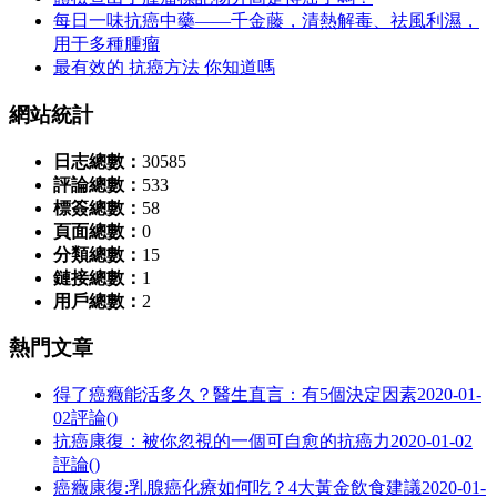
每日一味抗癌中藥——千金藤，清熱解毒、祛風利濕，
用于多種腫瘤
最有效的 抗癌方法 你知道嗎
網站統計
日志總數：
30585
評論總數：
533
標簽總數：
58
頁面總數：
0
分類總數：
15
鏈接總數：
1
用戶總數：
2
熱門文章
得了癌癥能活多久？醫生直言：有5個決定因素
2020-01-
02
評論()
抗癌康復：被你忽視的一個可自愈的抗癌力
2020-01-02
評論()
癌癥康復:乳腺癌化療如何吃？4大黃金飲食建議
2020-01-