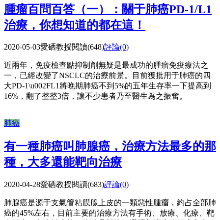
腫瘤百問百答（一）：關于肺癌PD-1/L1
治療，你想知道的都在這！
2020-05-03
愛硒教授
閱讀(648)
評論(0)
近兩年，免疫檢查點抑制劑無疑是最成功的腫瘤免疫療法之
一，已經改變了NSCLC的治療前景。目前獲批用于肺癌的四
大PD-1\u002FL1將晚期肺癌不到5%的五年生存率一下提高到
16%，翻了整整3倍，讓不少患者乃至醫生為之振奮。
肺癌
有一種肺癌叫肺腺癌，治療方法最多的那
種，大多還能靶向治療
2020-04-28
愛硒教授
閱讀(683)
評論(0)
肺腺癌是源于支氣管粘膜腺上皮的一類惡性腫瘤，約占全部肺
癌的45%左右，目前主要的治療方法有手術、放療、化療、靶