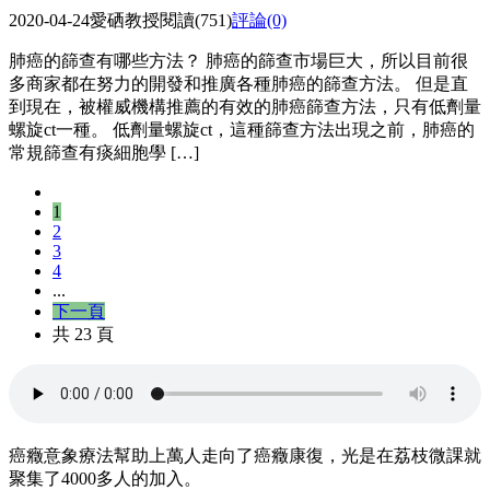
2020-04-24
愛硒教授
閱讀(751)
評論(0)
肺癌的篩查有哪些方法？ 肺癌的篩查市場巨大，所以目前很
多商家都在努力的開發和推廣各種肺癌的篩查方法。 但是直
到現在，被權威機構推薦的有效的肺癌篩查方法，只有低劑量
螺旋ct一種。 低劑量螺旋ct，這種篩查方法出現之前，肺癌的
常規篩查有痰細胞學 […]
1
2
3
4
...
下一頁
共 23 頁
癌癥意象療法幫助上萬人走向了癌癥康復，光是在荔枝微課就
聚集了4000多人的加入。