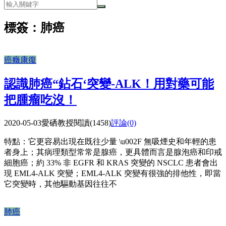
標簽：肺癌
癌癥康復
認識肺癌“鉆石‘突變-ALK！用對藥可能
把腫瘤吃沒！
2020-05-03
愛硒教授
閱讀(1458)
評論(0)
特點：它更容易出現在既往少量 \u002F 無吸煙史和年輕的患
者身上；其病理類型常常是腺癌，更具體而言是腺泡癌和印戒
細胞癌；約 33% 非 EGFR 和 KRAS 突變的 NSCLC 患者會出
現 EML4-ALK 突變；EML4-ALK 突變有很強的排他性，即當
它突變時，其他驅動基因往往不
肺癌