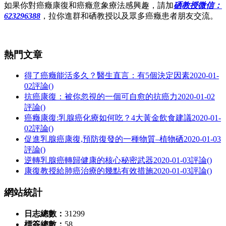
如果你對癌癥康復和癌癥意象療法感興趣，請加
硒教授微信：
623296388
，拉你進群和硒教授以及眾多癌癥患者朋友交流。
熱門文章
得了癌癥能活多久？醫生直言：有5個決定因素
2020-01-
02
評論()
抗癌康復：被你忽視的一個可自愈的抗癌力
2020-01-02
評論()
癌癥康復:乳腺癌化療如何吃？4大黃金飲食建議
2020-01-
02
評論()
促進乳腺癌康復,預防復發的一種物質–植物硒
2020-01-03
評論()
逆轉乳腺癌轉歸健康的核心秘密武器
2020-01-03
評論()
康復教授給肺癌治療的幾點有效措施
2020-01-03
評論()
網站統計
日志總數：
31299
標簽總數：
58