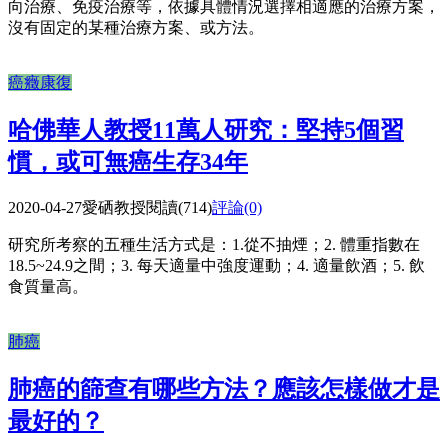
向治療、免疫治療等，依據具體情況選擇相適應的治療方案，
沒有固定的某種治療方案、或方法。
癌癥康復
哈佛華人教授11萬人研究：堅持5個習
慣，或可無癌生存34年
2020-04-27
愛硒教授
閱讀(714)
評論(0)
研究所考察的五種生活方式是：1.從不抽煙；2. 體重指數在
18.5~24.9之間；3. 每天適量中強度運動；4. 適量飲酒；5. 飲
食質量高。
肺癌
肺癌的篩查有哪些方法？應該怎樣做才是
最好的？