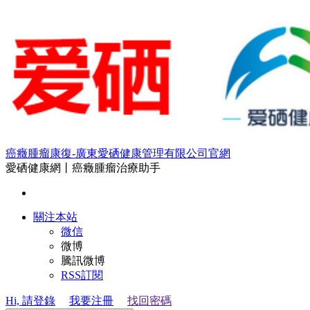
癌癥腫瘤康復-廣東愛硒健康管理有限公司官網
愛硒健康網丨癌癥腫瘤治療助手
關注本站
微信
微博
騰訊微博
RSS訂閱
Hi, 請登錄
我要注冊
找回密碼